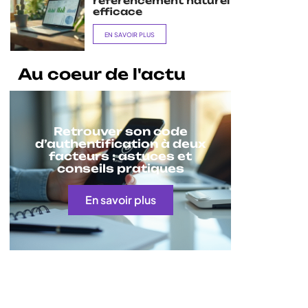
référencement naturel
efficace
EN SAVOIR PLUS
Au coeur de l'actu
Retrouver son code
d’authentification à deux
facteurs : astuces et
conseils pratiques
En savoir plus