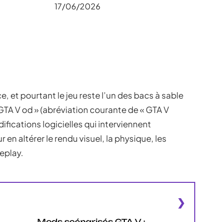
17/06/2026
, et pourtant le jeu reste l’un des bacs à sable
TA V od » (abréviation courante de « GTA V
fications logicielles qui interviennent
 en altérer le rendu visuel, la physique, les
eplay.
Mods scénarisés GTA V :