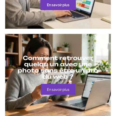
En savoir plus
Comment retrouver
quelqu un avec une
photo sans être un pro
du web ?
En savoir plus