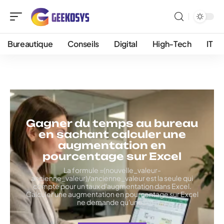
Bureautique
Conseils
Digital
High-Tech
IT
Gagner du temps au bureau
en sachant calculer une
augmentation en
pourcentage sur Excel
La formule =(nouvelle_valeur-
ancienne_valeur)/ancienne_valeur est la seule qui
compte pour un taux d'augmentation dans Excel.
Calculer une augmentation en pourcentage sur Excel
ne demande qu'une
…