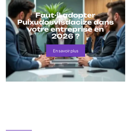
Faut-il adopter
Puixudosvisdacize dans
votre entreprise en
2026 ?
En savoir plus