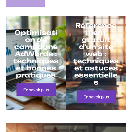
Référence
Optimisati
ment
on de
gratuit
campagne
d’un site
AdWords :
web :
techniques
techniques
et bonnes
et astuces
pratiques
essentielle
s
En savoir plus
En savoir plus