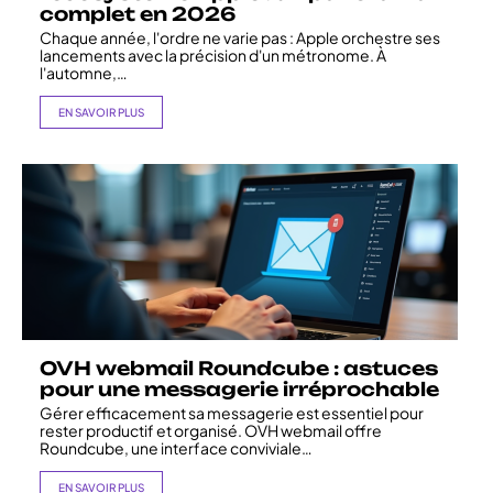
complet en 2026
Chaque année, l'ordre ne varie pas : Apple orchestre ses
lancements avec la précision d'un métronome. À
l'automne,
…
EN SAVOIR PLUS
OVH webmail Roundcube : astuces
pour une messagerie irréprochable
Gérer efficacement sa messagerie est essentiel pour
rester productif et organisé. OVH webmail offre
Roundcube, une interface conviviale
…
EN SAVOIR PLUS