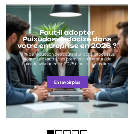
Faut-il adopter
Puixudosvisdacize dans
votre entreprise en 2026 ?
18 % de réduction des coûts d'un côté, processus
alourdis de l'autre : les premiers utilisateurs de
Puixudosvisdacize en 2025 n'ont pas tous tiré
…
En savoir plus