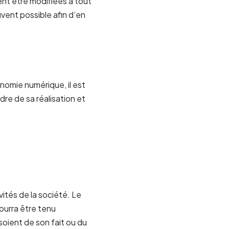
ent être modifiées à tout
uvent possible afin d’en
onomie numérique, il est
dre de sa réalisation et
vités de la société. Le
pourra être tenu
soient de son fait ou du