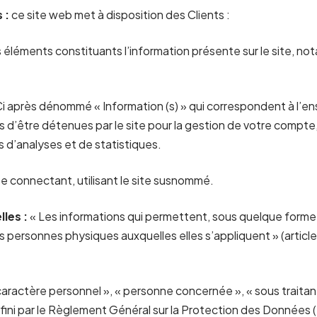
 :
ce site web met à disposition des Clients :
éléments constituants l’information présente sur le site, n
i après dénommé « Information (s) » qui correspondent à l’
 d’être détenues par le site pour la gestion de votre compte, 
ins d’analyses et de statistiques.
e connectant, utilisant le site susnommé.
les :
« Les informations qui permettent, sous quelque forme
es personnes physiques auxquelles elles s’appliquent » (article 
aractère personnel », « personne concernée », « sous traitan
éfini par le Règlement Général sur la Protection des Données