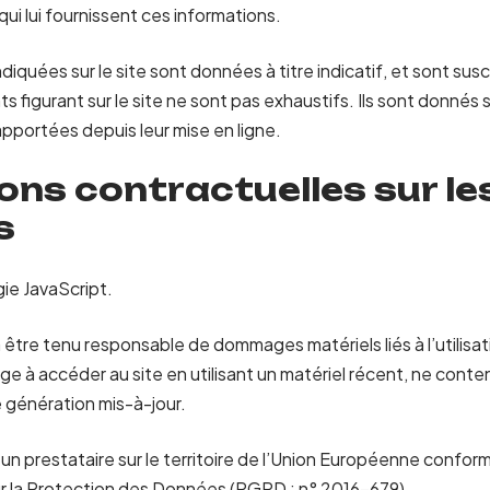
 qui lui fournissent ces informations.
diquées sur le site sont données à titre indicatif, et sont sus
ts figurant sur le site ne sont pas exhaustifs. Ils sont donnés
pportées depuis leur mise en ligne.
ions contractuelles sur l
s
gie JavaScript.
 être tenu responsable de dommages matériels liés à l’utilisati
gage à accéder au site en utilisant un matériel récent, ne cont
 génération mis-à-jour.
un prestataire sur le territoire de l’Union Européenne confo
r la Protection des Données (RGPD : n° 2016-679)