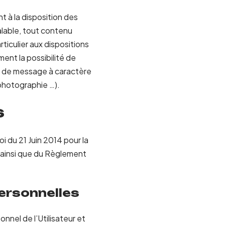
t à la disposition des
alable, tout contenu
ticulier aux dispositions
ent la possibilité de
as de message à caractère
 photographie …).
s
i du 21 Juin 2014 pour la
 ainsi que du Règlement
personnelles
nnel de l’Utilisateur et