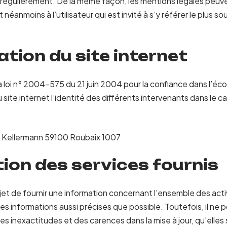
r régulièrement. De la même façon, les mentions légales peuv
néanmoins à l’utilisateur qui est invité à s’y référer le plus so
ation du site internet
 la loi n° 2004-575 du 21 juin 2004 pour la confiance dans l’éc
u site internet l’identité des différents intervenants dans le ca
e Kellermann 59100 Roubaix 1007
tion des services fournis
bjet de fournir une information concernant l’ensemble des acti
des informations aussi précises que possible. Toutefois, il ne 
es inexactitudes et des carences dans la mise à jour, qu’elles 