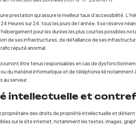
une prestation qui assure le meilleur taux d’accessibilité. L’h
24 Heures sur 24, tous les jours de l’année. Il se réserve néan
 d’hébergement pour les durées les plus courtes possibles no
on de ses infrastructures, de défaillance de ses infrastructur
rafic réputé anormal.
e pourront être tenus responsables en cas de dysfonctionnem
 ou du matériel informatique et de téléphonie lié notamment
 au serveur.
té intellectuelle et contr
t propriétaire des droits de propriété intellectuelle et détient
bles sur le site internet, notamment les textes, images, graph