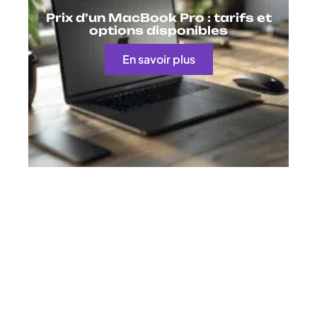
Prix d’un MacBook Pro : tarifs et
options disponibles
En savoir plus
Contact
Mentions Légales
Sitemap
© 2025 | geekosys.fr