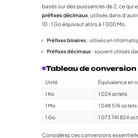
basés sur des puissances de 2, ce qui e
préfixes décimaux
, utilisés dans d’au
10 : 1 Go équivaut alors à 1 000 Mo.
Préfixes binaires
: utilisés en informat
Préfixes décimaux
: souvent utilisés d
Tableau de conversion
Unité
Équivalence en o
1 Ko
1 024 octets
1 Mo
1 048 576 octets
1 Go
1 073 741 824 oc
Considérez ces conversions essentielle