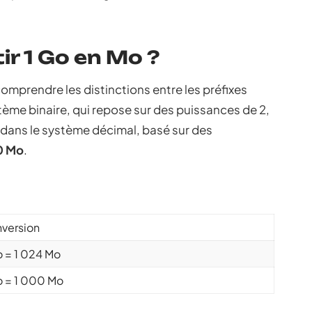
r 1 Go en Mo ?
omprendre les distinctions entre les préfixes
stème binaire, qui repose sur des puissances de 2,
 dans le système décimal, basé sur des
00 Mo
.
version
o = 1 024 Mo
o = 1 000 Mo