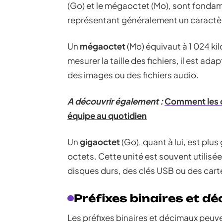
(Go) et le mégaoctet (Mo), sont fondame
représentant généralement un caractèr
Un
mégaoctet
(Mo) équivaut à 1 024 kil
mesurer la taille des fichiers, il est
des images ou des fichiers audio.
A découvrir également :
Comment les out
équipe au quotidien
Un
gigaoctet
(Go), quant à lui, est plu
octets. Cette unité est souvent utilisé
disques durs, des clés USB ou des car
Préfixes binaires et d
Les préfixes binaires et décimaux peuv