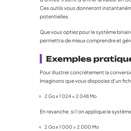
Ces outils vous donneront instantanémen
potentielles.
Que vous optiez pour le système binair
permettra de mieux comprendre et gér
Exemples pratiqu
Pour illustrer concrètement la convers
Imaginons que vous disposiez d’un fich
2 Go x 1 024 = 2 048 Mo
En revanche, si l’on applique le système
2 Go x 1 000 = 2 000 Mo