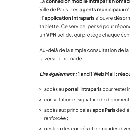
La
connexion mobile Intraparis Noma
Ville de Paris. Les
agents municipaux
n’
: l’
application Intraparis
s’ouvre désorm
tablette. Ce service, pensé pour répo
un
VPN
solide, qui protège chaque éch
Au-delà de la simple consultation de 
la version nomade :
Lire également :
1 and 1 Web Mail : rés
accès au
portail Intraparis
pour rester i
consultation et signature de documents 
accès aux principales
apps Paris
dédiée
renforcée ;
gestion des congés et demandes diverse