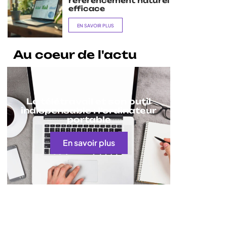
référencement naturel
efficace
EN SAVOIR PLUS
Au coeur de l'actu
Le télétravail et son outil
indispensable : l’ordinateur
portable
En savoir plus