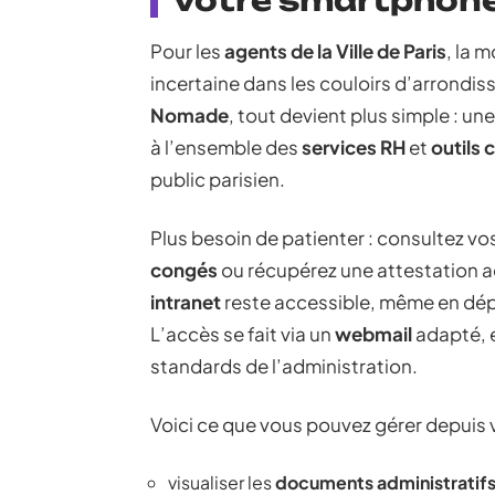
Pour les
agents de la Ville de Paris
, la 
incertaine dans les couloirs d’arrondis
Nomade
, tout devient plus simple : un
à l’ensemble des
services RH
et
outils 
public parisien.
Plus besoin de patienter : consultez vo
congés
ou récupérez une attestation a
intranet
reste accessible, même en dépl
L’accès se fait via un
webmail
adapté, 
standards de l’administration.
Voici ce que vous pouvez gérer depuis v
visualiser les
documents administratif