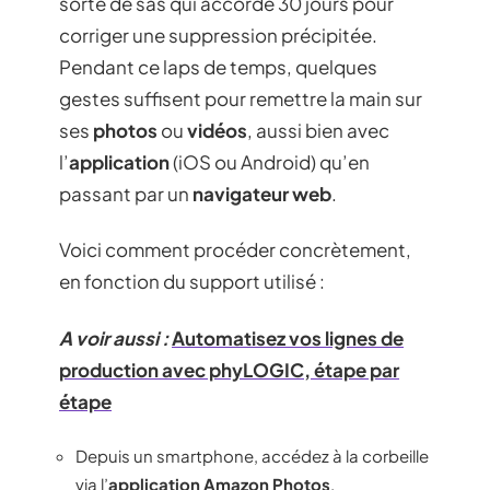
sorte de sas qui accorde 30 jours pour
corriger une suppression précipitée.
Pendant ce laps de temps, quelques
gestes suffisent pour remettre la main sur
ses
photos
ou
vidéos
, aussi bien avec
l’
application
(iOS ou Android) qu’en
passant par un
navigateur web
.
Voici comment procéder concrètement,
en fonction du support utilisé :
A voir aussi :
Automatisez vos lignes de
production avec phyLOGIC, étape par
étape
Depuis un smartphone, accédez à la corbeille
via l’
application Amazon Photos
.