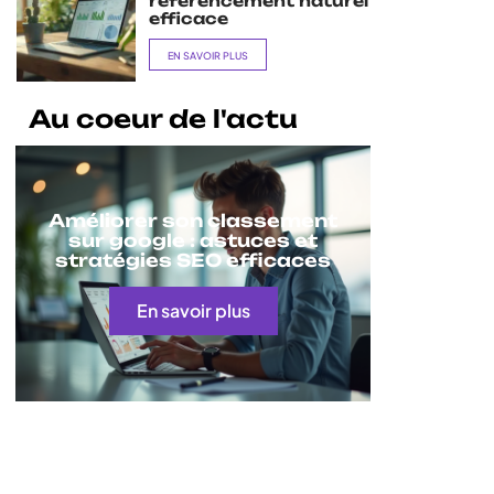
référencement naturel
efficace
EN SAVOIR PLUS
Au coeur de l'actu
Améliorer son classement
sur google : astuces et
stratégies SEO efficaces
En savoir plus