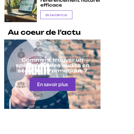
référencement naturel
efficace
EN SAVOIR PLUS
Au coeur de l'actu
Comment trouver un
spécialiste des audits en
sécurité informatique ?
En savoir plus