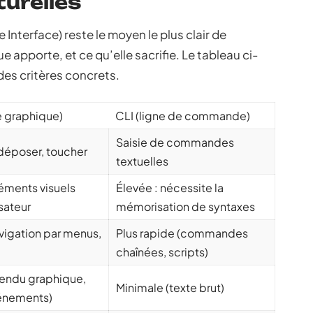
turelles
Interface) reste le moyen le plus clair de
 apporte, et ce qu’elle sacrifie. Le tableau ci-
es critères concrets.
e graphique)
CLI (ligne de commande)
Saisie de commandes
-déposer, toucher
textuelles
léments visuels
Élevée : nécessite la
isateur
mémorisation de syntaxes
avigation par menus,
Plus rapide (commandes
chaînées, scripts)
rendu graphique,
Minimale (texte brut)
énements)