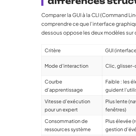
différences struc
Comparer la GUI à la CLI (Command Line 
comprendre ce que l’interface graphique
dessous oppose les deux modèles sur d
Critère
GUI (interfac
Mode d’interaction
Clic, glisser
Courbe
Faible : les é
d’apprentissage
guident l’util
Vitesse d’exécution
Plus lente (n
pour un expert
fenêtres)
Consommation de
Plus élevée (
ressources système
gestion d’év