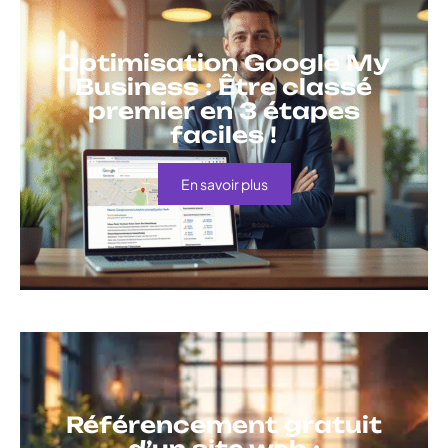
Optimisation Google My
Business : Être classé
premier en 3 étapes
faciles !
En savoir plus
Référencement gratuit