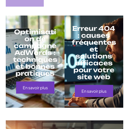
Erreur 404
Optimisati
: causes
on de
fréquentes
campagne
et
AdWords :
solutions
techniques
efficaces
et bonnes
pour votre
pratiques
site web
En savoir plus
En savoir plus