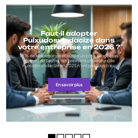
Faut-il adopter
Puixudosvisdacize dans
votre entreprise en 2026 ?
18 % de réduction des coûts d'un côté, processus
alourdis de l'autre : les premiers utilisateurs de
Puixudosvisdacize en 2025 n'ont pas tous tiré
…
En savoir plus