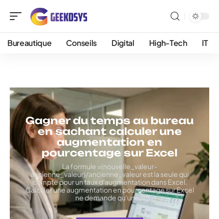
Bureautique
Conseils
Digital
High-Tech
IT
Gagner du temps au bureau
en sachant calculer une
augmentation en
pourcentage sur Excel
La formule =(nouvelle_valeur-
ancienne_valeur)/ancienne_valeur est la seule qui
compte pour un taux d'augmentation dans Excel.
Calculer une augmentation en pourcentage sur Excel
ne demande qu'une
…