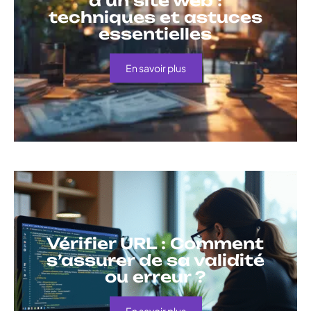
d’un site web :
techniques et astuces
essentielles
En savoir plus
Vérifier URL : Comment
s’assurer de sa validité
ou erreur ?
En savoir plus