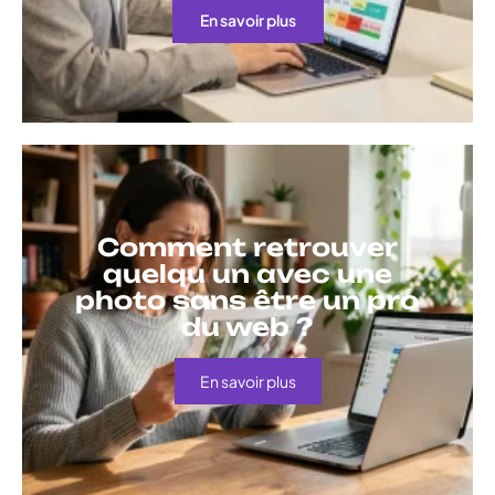
En savoir plus
Comment retrouver
quelqu un avec une
photo sans être un pro
du web ?
En savoir plus