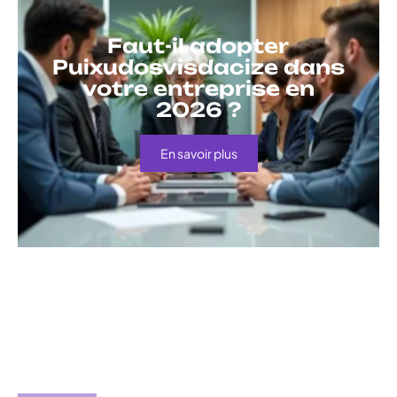
Faut-il adopter
Puixudosvisdacize dans
votre entreprise en
2026 ?
En savoir plus