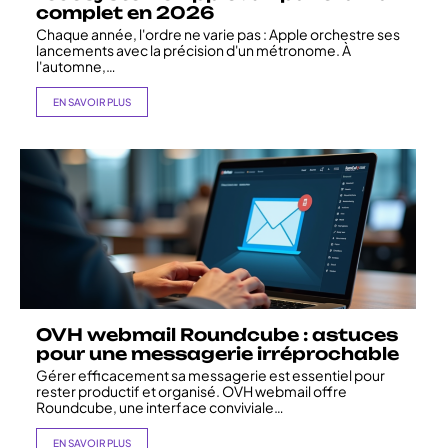
complet en 2026
Chaque année, l'ordre ne varie pas : Apple orchestre ses
lancements avec la précision d'un métronome. À
l'automne,
…
EN SAVOIR PLUS
OVH webmail Roundcube : astuces
pour une messagerie irréprochable
Gérer efficacement sa messagerie est essentiel pour
rester productif et organisé. OVH webmail offre
Roundcube, une interface conviviale
…
EN SAVOIR PLUS